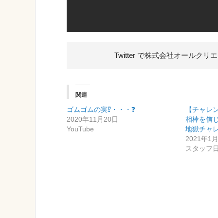
Twitter で株式会社オールク
関連
ゴムゴムの実⁉️・・・❓
【チャレ
2020年11月20日
相棒を信
YouTube
地獄チャ
2021年1
スタッフ