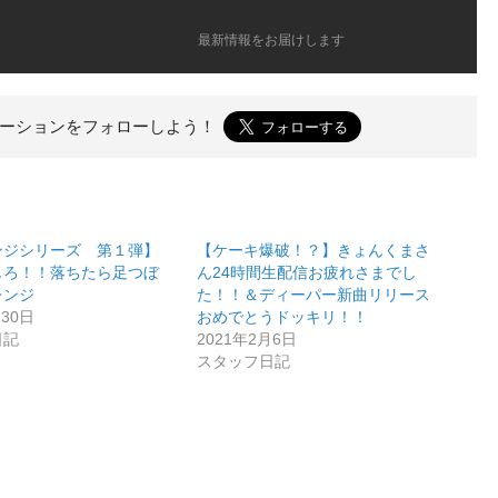
最新情報をお届けします
リエーションを
フォローしよう！
ンジシリーズ 第１弾】
【ケーキ爆破！？】きょんくまさ
じろ！！落ちたら足つぼ
ん24時間生配信お疲れさまでし
レンジ
た！！＆ディーパー新曲リリース
月30日
おめでとうドッキリ！！
日記
2021年2月6日
スタッフ日記