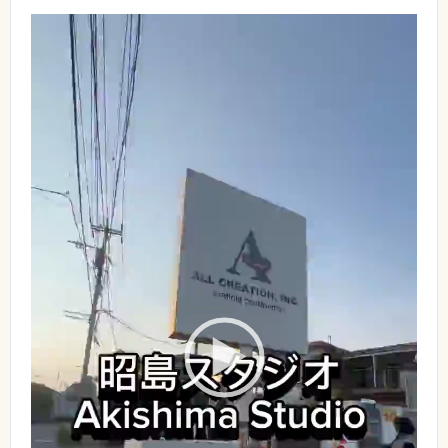
動
画
プ
レ
ー
ヤ
ー