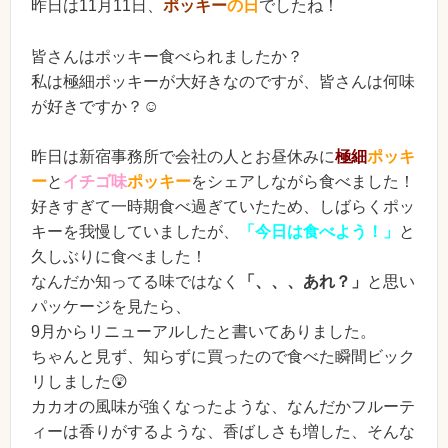
昨日は11月11日、
ポッキー
の日
でしたね！
皆さんはポッキー食べられましたか？
私は極細ポッキーが大好きなのですが、皆さんは何味
が好きですか？☺️
昨日は新宿事務所で会社の人とお昼休みに
極細
ポッキ
ー
と
イチゴ味
ポッキー
をシェアしながら食べました！
好きすぎて一時期食べ過ぎていたため、しばらくポッ
キーを我慢していましたが、
「今日は食べよう！」
と
久しぶりに食べました！
なんだか知ってる味ではなく
「、、、あれ？」
と思い
パッケージを見たら、
9月からリニューアルしたと書いてありました。
ちゃんと見ず、知らずに買ったので食べた瞬間ビック
リしました😲
カカオの風味が強くなったような、なんだかフルーテ
ィーは香りがするような、香ばしさも増した、そんな