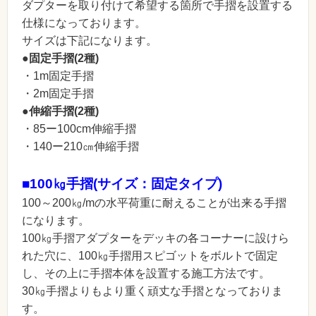
ダプターを取り付けて希望する箇所で手摺を設置する
仕様になっております。
サイズは下記になります。
●固定手摺(2種)
・1m固定手摺
・2m固定手摺
●伸縮手摺(2種)
・85ー100cm伸縮手摺
・140ー210㎝伸縮手摺
■100㎏手摺(サイズ：固定タイプ)
100～200㎏/mの水平荷重に耐えることが出来る手摺
になります。
100㎏手摺アダプターをデッキの各コーナーに設けら
れた穴に、100㎏手摺用スピゴットをボルトで固定
し、その上に手摺本体を設置する施工方法です。
30㎏手摺よりもより重く頑丈な手摺となっておりま
す。