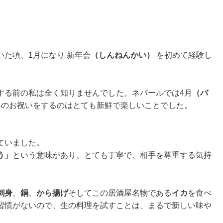
た頃、1月になり 新年会
（しんねんかい）
を初めて経験し
する前の私は全く知りませんでした。ネパールでは4月
（バ
年のお祝いをするのはとても新鮮で楽しいことでした。
ていました。
う」
という意味があり、とても丁寧で、相手を尊重する気持
刺身
、
鍋
、
から揚げ
そしてこの居酒屋名物である
イカ
を食べ
習慣がないので、生の料理を試すことは、まるで新しい味や