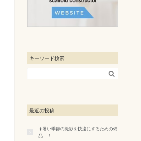
キーワード検索

最近の投稿
☀️暑い季節の撮影を快適にするための備
品！！